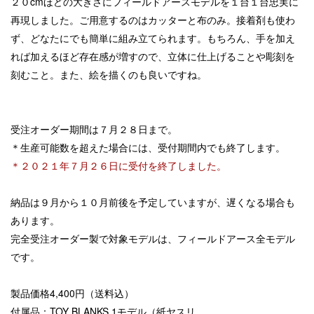
２０cmほどの大きさにフィールドアースモデルを１台１台忠実に
再現しました。ご用意するのはカッターと布のみ。接着剤も使わ
ず、どなたにでも簡単に組み立てられます。もちろん、手を加え
れば加えるほど存在感が増すので、立体に仕上げることや彫刻を
刻むこと。また、絵を描くのも良いですね。
受注オーダー期間は７月２８日まで。
＊生産可能数を超えた場合には、受付期間内でも終了します。
＊２０２１年７月２６日に受付を終了しました。
納品は９月から１０月前後を予定していますが、遅くなる場合も
あります。
完全受注オーダー製で対象モデルは、フィールドアース全モデル
です。
製品価格4,400円（送料込）
付属品：TOY BLANKS 1
モデル（
紙ヤスリ、