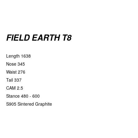
FIELD EARTH T8
Length 1638
Nose 345
Waist 276
Tail 337
CAM 2.5
Stance 480 - 600
S905 Sintered Graphite